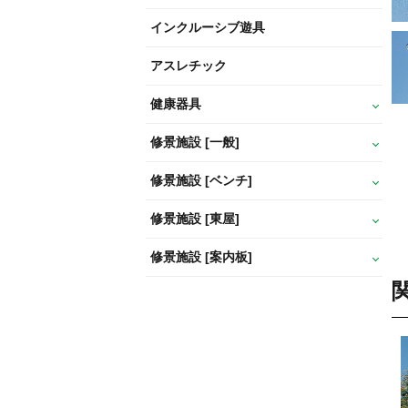
インクルーシブ遊具
アスレチック
健康器具
修景施設 [一般]
修景施設 [ベンチ]
修景施設 [東屋]
修景施設 [案内板]