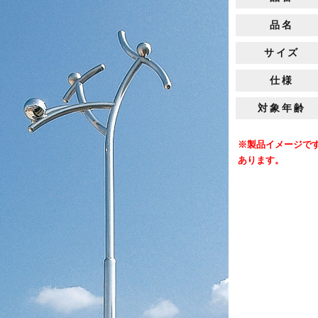
品名
サイズ
仕様
対象年齢
※製品イメージで
あります。