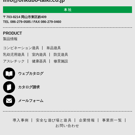
info@ohkubo-taiki.co.jp
本 社
〒703-8214 岡山市東区鉄409
TEL
086-279-0585
/ FAX 086-279-0460
PRODUCT
製品情報
コンビネーション遊具
単品遊具
乳幼児用遊具
室内遊具
防災遊具
アスレチック
健康器具
修景施設
ウェブカタログ
カタログ請求
メールフォーム
導入事例
安全な遊び場と遊具
企業情報
事業所一覧
お問い合わせ