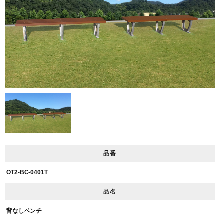
品番
OT2-BC-0401T
品名
背なしベンチ