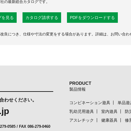
会社の最新総合カタログです。
グを見る
カタログ請求する
PDFをダウンロードする
の改良につき、仕様や寸法の変更をする場合があります。詳細は、お問い合わ
PRODUCT
製品情報
合わせください。
コンビネーション遊具
単品遊
.jp
乳幼児用遊具
室内遊具
防
アスレチック
健康器具
修
-279-0585
/ FAX 086-279-0460