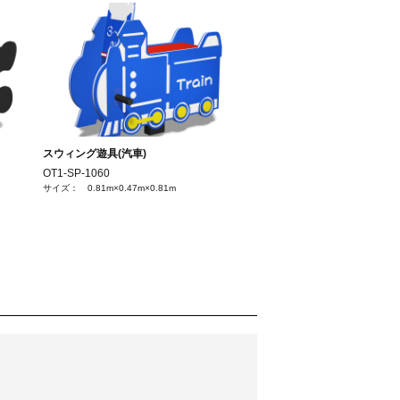
スウィング遊具(汽車)
OT1-SP-1060
サイズ： 0.81m×0.47m×0.81m