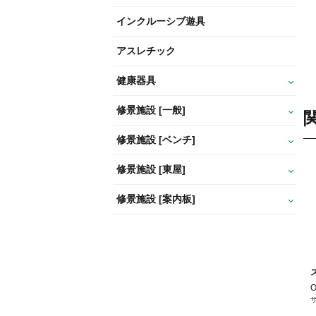
インクルーシブ遊具
アスレチック
健康器具
修景施設 [一般]
修景施設 [ベンチ]
修景施設 [東屋]
修景施設 [案内板]
O
サ