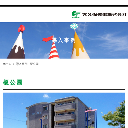
toggle
navigation
導入事例
ホーム
＞
導入事例
- 榎公園
榎公園