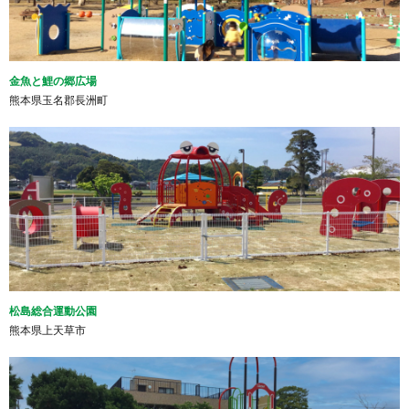
金魚と鯉の郷広場
熊本県玉名郡長洲町
松島総合運動公園
熊本県上天草市