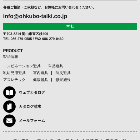
各種ご相談・ご依頼など、お気軽にお問い合わせください。
info@ohkubo-taiki.co.jp
本 社
〒703-8214 岡山市東区鉄409
TEL
086-279-0585
/ FAX 086-279-0460
PRODUCT
製品情報
コンビネーション遊具
単品遊具
乳幼児用遊具
室内遊具
防災遊具
アスレチック
健康器具
修景施設
ウェブカタログ
カタログ請求
メールフォーム