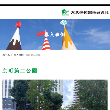
toggle
navigation
導入事例
ホーム
＞
導入事例
- 京町第二公園
京町第二公園